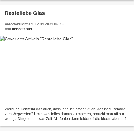
Resteliebe Glas
Veröffentlicht am 12.04.2021 06:43
Von
beccatestet
Werbung Kennt ihr das auch, dass ihr euch oft denkt, oh, das ist zu schade
zum Wegwerfen? Um etwas tolles daraus zu machen, braucht man oft nur
wenige Dinge und etwas Zeit. Mir fehlen dann leider oft die Ideen, aber dafür
gibt es ja tolle Bücher. In dem...