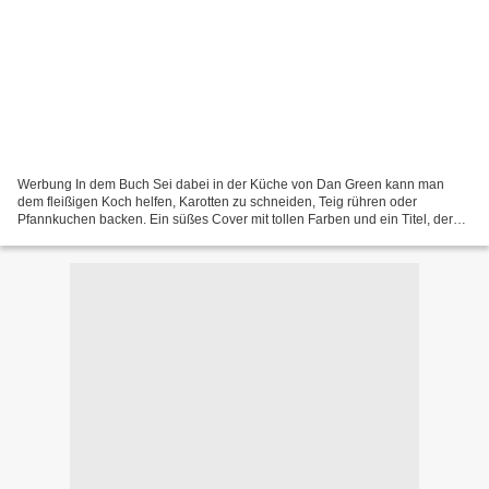
Werbung In dem Buch Sei dabei in der Küche von Dan Green kann man
dem fleißigen Koch helfen, Karotten zu schneiden, Teig rühren oder
Pfannkuchen backen. Ein süßes Cover mit tollen Farben und ein Titel, der
gut passt. Das Buch hat tolle Illustrationen....