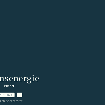
nsenergie
Bücher
2.01.2024
…
rch beccatestet