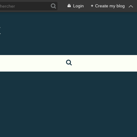
Login
+
Create my blog
t