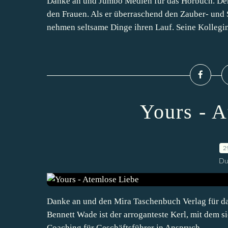
Danke an und Jumbo Medien für das Hörbuch. Der
den Frauen. Als er überraschend den Zauber- und
nehmen seltsame Dinge ihren Lauf. Seine Kollegin
Yours - 
2
Du
Danke an und den Mira Taschenbuch Verlag für das
Bennett Wade ist der arroganteste Kerl, mit dem sie 
Coaching für Geschäftsführer in Anspruch...