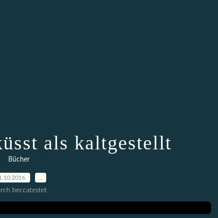
üsst als kaltgestellt
Bücher
1.10.2016
…
rch beccatestet