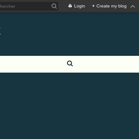
Login
+
Create my blog
t