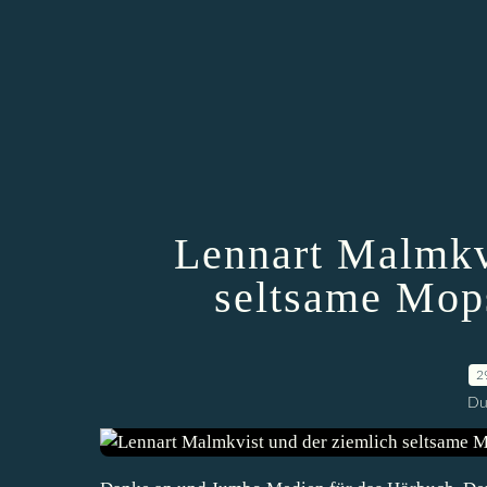
Lennart Malmkv
seltsame Mop
2
Du