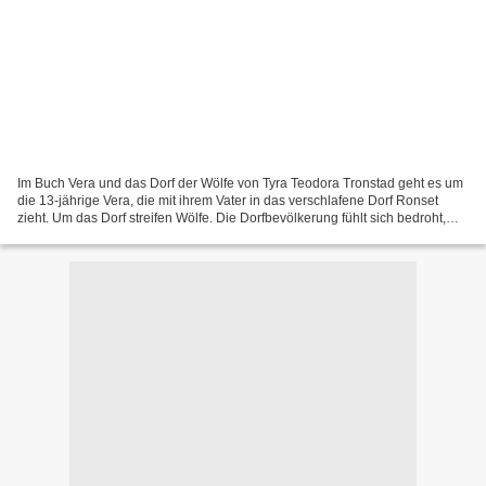
Im Buch Vera und das Dorf der Wölfe von Tyra Teodora Tronstad geht es um
die 13-jährige Vera, die mit ihrem Vater in das verschlafene Dorf Ronset
zieht. Um das Dorf streifen Wölfe. Die Dorfbevölkerung fühlt sich bedroht,
einige wollen die Wölfe sogar...