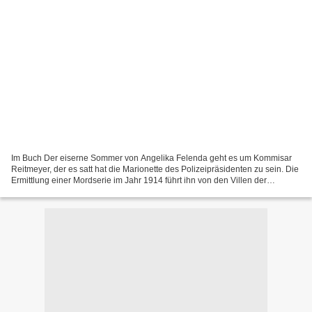
Im Buch Der eiserne Sommer von Angelika Felenda geht es um Kommisar
Reitmeyer, der es satt hat die Marionette des Polizeipräsidenten zu sein. Die
Ermittlung einer Mordserie im Jahr 1914 führt ihn von den Villen der
Großbürger zu dem berüchtigten Cafe...