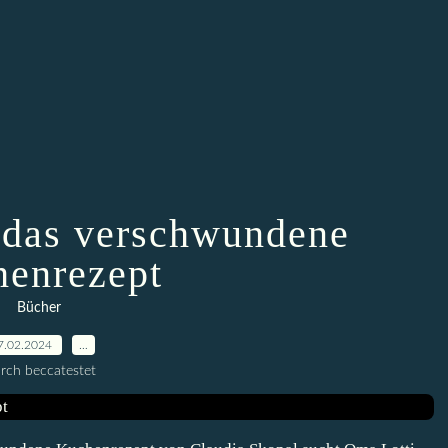
 das verschwundene
enrezept
Bücher
7.02.2024
…
rch beccatestet