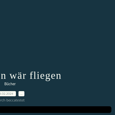
n wär fliegen
Bücher
4.02.2024
…
rch beccatestet