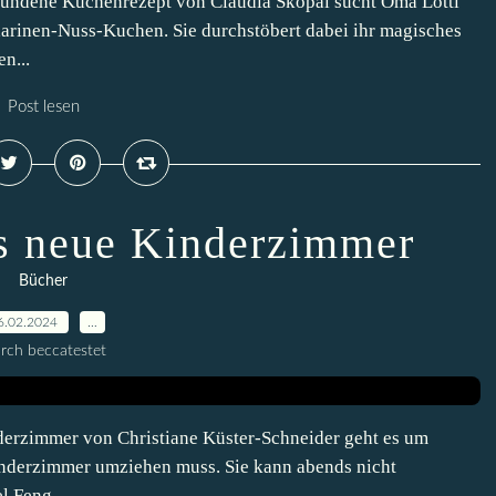
undene Kuchenrezept von Claudia Skopal sucht Oma Lotti
arinen-Nuss-Kuchen. Sie durchstöbert dabei ihr magisches
n...
Post lesen
s neue Kinderzimmer
Bücher
6.02.2024
…
rch beccatestet
erzimmer von Christiane Küster-Schneider geht es um
 Kinderzimmer umziehen muss. Sie kann abends nicht
l Feng....