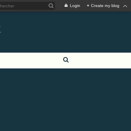
Login
+
Create my blog
t