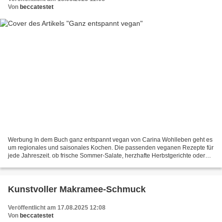
Von
beccatestet
Werbung In dem Buch ganz entspannt vegan von Carina Wohlleben geht es
um regionales und saisonales Kochen. Die passenden veganen Rezepte für
jede Jahreszeit. ob frische Sommer-Salate, herzhafte Herbstgerichte oder
festliche Winter-Desserts, eine Fülle...
Kunstvoller Makramee-Schmuck
Veröffentlicht am 17.08.2025 12:08
Von
beccatestet