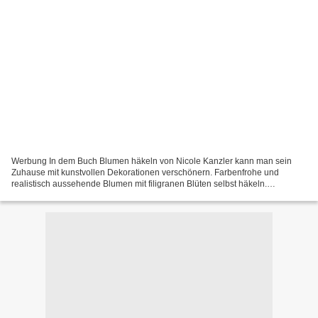
Werbung In dem Buch Blumen häkeln von Nicole Kanzler kann man sein
Zuhause mit kunstvollen Dekorationen verschönern. Farbenfrohe und
realistisch aussehende Blumen mit filigranen Blüten selbst häkeln.
Zahlreiche kreative Projekte für beeindruckend schöne...