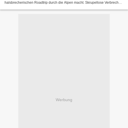
halsbrecherischen Roadtrip durch die Alpen macht. Skrupellose Verbrecher
verfolgen sie. Sie versuchen das Geheimnis eines sagenumwobenen...
Werbung