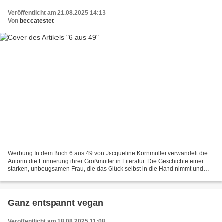
Veröffentlicht am 21.08.2025 14:13
Von
beccatestet
Werbung In dem Buch 6 aus 49 von Jacqueline Kornmüller verwandelt die
Autorin die Erinnerung ihrer Großmutter in Literatur. Die Geschichte einer
starken, unbeugsamen Frau, die das Glück selbst in die Hand nimmt und
nicht wieder los lässt. Beim Titel musste...
Ganz entspannt vegan
Veröffentlicht am 18.08.2025 11:08