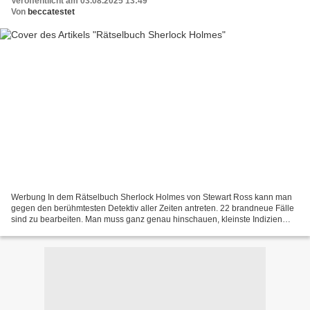
Veröffentlicht am 03.08.2025 13:49
Von
beccatestet
Werbung In dem Rätselbuch Sherlock Holmes von Stewart Ross kann man
gegen den berühmtesten Detektiv aller Zeiten antreten. 22 brandneue Fälle
sind zu bearbeiten. Man muss ganz genau hinschauen, kleinste Indizien
richtig deuten und messerscharf schlussfolgern...