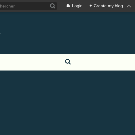
Login
+
Create my blog
t