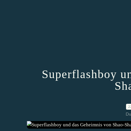
Superflashboy u
Sh
2
Du