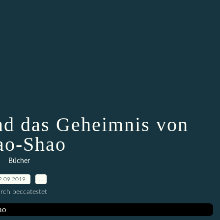
nd das Geheimnis von
ao-Shao
Bücher
2.09.2019
…
rch beccatestet