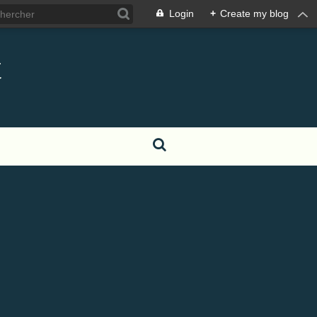
Login
+
Create my blog
t