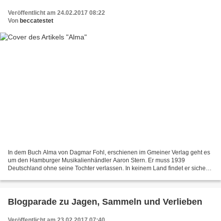
Veröffentlicht am 24.02.2017 08:22
Von
beccatestet
In dem Buch Alma von Dagmar Fohl, erschienen im Gmeiner Verlag geht es
um den Hamburger Musikalienhändler Aaron Stern. Er muss 1939
Deutschland ohne seine Tochter verlassen. In keinem Land findet er sichere
Aufnahme und landet in den Fängen der Nationalsozialisten....
Blogparade zu Jagen, Sammeln und Verlieben
Veröffentlicht am 23.02.2017 07:40