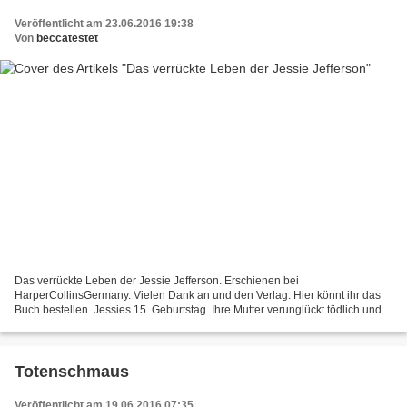
Veröffentlicht am 23.06.2016 19:38
Von
beccatestet
Das verrückte Leben der Jessie Jefferson. Erschienen bei
HarperCollinsGermany. Vielen Dank an und den Verlag. Hier könnt ihr das
Buch bestellen. Jessies 15. Geburtstag. Ihre Mutter verunglückt tödlich und
hat ihr nicht verraten, wer ihr leiblicher Vater...
Totenschmaus
Veröffentlicht am 19.06.2016 07:35