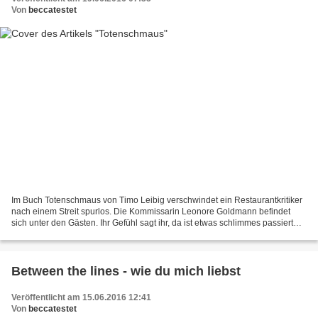
Von
beccatestet
Im Buch Totenschmaus von Timo Leibig verschwindet ein Restaurantkritiker
nach einem Streit spurlos. Die Kommissarin Leonore Goldmann befindet
sich unter den Gästen. Ihr Gefühl sagt ihr, da ist etwas schlimmes passiert
und die drei Köchinnen haben etwas...
Between the lines - wie du mich liebst
Veröffentlicht am 15.06.2016 12:41
Von
beccatestet