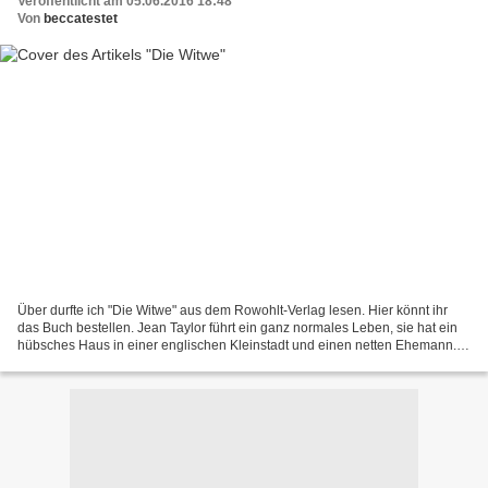
Veröffentlicht am 05.06.2016 18:48
Von
beccatestet
Über durfte ich "Die Witwe" aus dem Rowohlt-Verlag lesen. Hier könnt ihr
das Buch bestellen. Jean Taylor führt ein ganz normales Leben, sie hat ein
hübsches Haus in einer englischen Kleinstadt und einen netten Ehemann.
Vom einen Tag auf den anderen nennen...