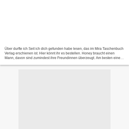
Über durfte ich Seit ich dich gefunden habe lesen, das im Mira Taschenbuch
Verlag erschienen ist. Hier könnt ihr es bestellen. Honey braucht einen
Mann, davon sind zumindest ihre Freundinnen überzeugt. Am besten einer,
der sie umsorgt, liebevoll, intelligent...