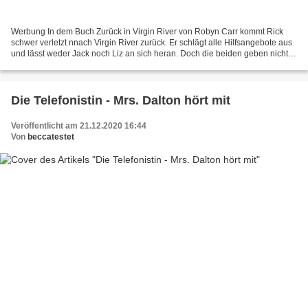
Werbung In dem Buch Zurück in Virgin River von Robyn Carr kommt Rick
schwer verletzt nnach Virgin River zurück. Er schlägt alle Hilfsangebote aus
und lässt weder Jack noch Liz an sich heran. Doch die beiden geben nicht
auf. Sie will Rick beweisen, dass...
Die Telefonistin - Mrs. Dalton hört mit
Veröffentlicht am 21.12.2020 16:44
Von
beccatestet