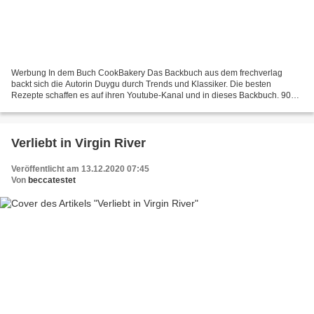
Werbung In dem Buch CookBakery Das Backbuch aus dem frechverlag
backt sich die Autorin Duygu durch Trends und Klassiker. Die besten
Rezepte schaffen es auf ihren Youtube-Kanal und in dieses Backbuch. 90
Rezepte machen Lust, das Nudelholz selbst zu schwingen....
Verliebt in Virgin River
Veröffentlicht am 13.12.2020 07:45
Von
beccatestet