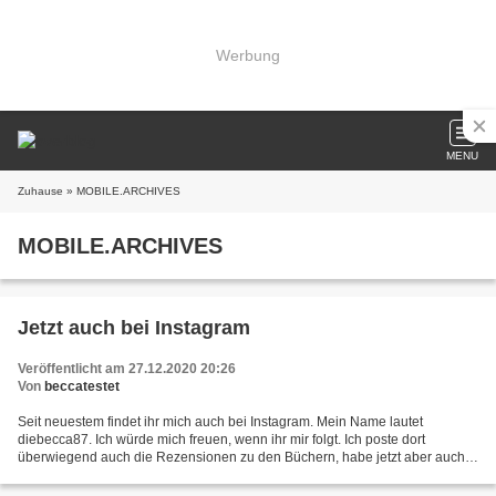
Werbung
MENU
Zuhause
» MOBILE.ARCHIVES
MOBILE.ARCHIVES
Jetzt auch bei Instagram
Veröffentlicht am 27.12.2020 20:26
Von
beccatestet
Seit neuestem findet ihr mich auch bei Instagram. Mein Name lautet
diebecca87. Ich würde mich freuen, wenn ihr mir folgt. Ich poste dort
überwiegend auch die Rezensionen zu den Büchern, habe jetzt aber auch
schon mal ein Bild von meinem neuen Hobby, der...