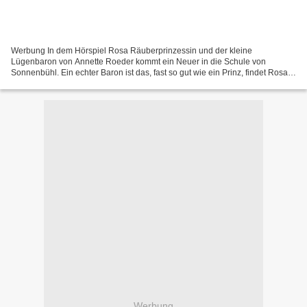
Werbung In dem Hörspiel Rosa Räuberprinzessin und der kleine
Lügenbaron von Annette Roeder kommt ein Neuer in die Schule von
Sonnenbühl. Ein echter Baron ist das, fast so gut wie ein Prinz, findet Rosa.
Doch der Rest der Klasse ist anderer Meinung. Sie...
Werbung