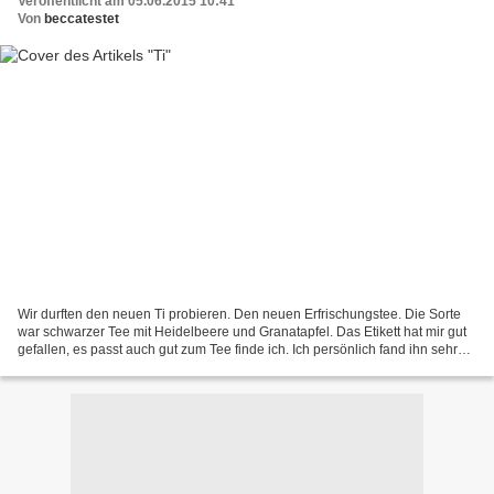
Veröffentlicht am 05.06.2015 10:41
Von
beccatestet
Wir durften den neuen Ti probieren. Den neuen Erfrischungstee. Die Sorte
war schwarzer Tee mit Heidelbeere und Granatapfel. Das Etikett hat mir gut
gefallen, es passt auch gut zum Tee finde ich. Ich persönlich fand ihn sehr
lecker, sehr erfrischend. Was...