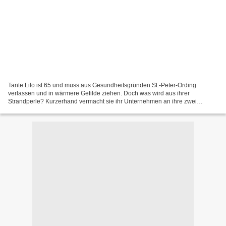
Tante Lilo ist 65 und muss aus Gesundheitsgründen St.-Peter-Ording
verlassen und in wärmere Gefilde ziehen. Doch was wird aus ihrer
Strandperle? Kurzerhand vermacht sie ihr Unternehmen an ihre zwei
Nichten Insa und Stephanie. Für Insa die willkommene...