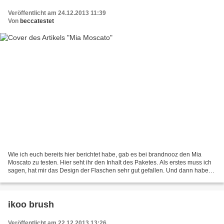
Veröffentlicht am 24.12.2013 11:39
Von
beccatestet
Wie ich euch bereits hier berichtet habe, gab es bei brandnooz den Mia
Moscato zu testen. Hier seht ihr den Inhalt des Paketes. Als erstes muss ich
sagen, hat mir das Design der Flaschen sehr gut gefallen. Und dann haben
wir probiert und wir sind begeistert....
ikoo brush
Veröffentlicht am 22.12.2013 13:26