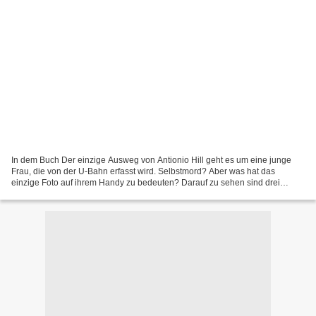
In dem Buch Der einzige Ausweg von Antionio Hill geht es um eine junge
Frau, die von der U-Bahn erfasst wird. Selbstmord? Aber was hat das
einzige Foto auf ihrem Handy zu bedeuten? Darauf zu sehen sind drei
erhängte Hunde. Inspektor Salgado ermittelt...