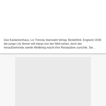
Das Kastanienhaus, Liz Trenow, blanvalet Verlag. Bestelllink. England 1938:
die junge Lily Verner will etwas von der Welt sehen, doch der
heraufziehende zweite Weltkrieg macht ihre Reisepläne zunichte. Sie
arbeitet stattdessen in der väterlichen Seidenweberei....