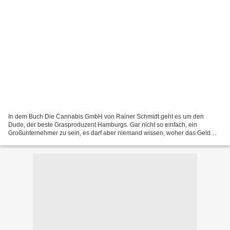
In dem Buch Die Cannabis GmbH von Rainer Schmidt geht es um den
Dude, der beste Grasproduzent Hamburgs. Gar nicht so einfach, ein
Großunternehmer zu sein, es darf aber niemand wissen, woher das Geld
kommt. Die Verwandtschaft seiner Frau denkt, er arbeitet...