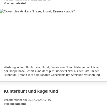
Von
beccatestet
Werbung In dem Buch Hase, Hund, Birnen - und? von Melanie Laibl flitzen
der Hoppelhase Schnifis und der Spitz Ludovic flinker als der Blitz um den
Birnbaum. Erzählt wird eine rasante Geschichte um Streit und Versöhnung
und eine ungewöhnliche Freundschaft....
Kunterbunt und kugelrund
Veröffentlicht am 26.02.2025 17:15
Von
beccatestet