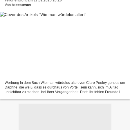
Veröffentlicht am 17.02.2025 10:20
Von
beccatestet
Werbung In dem Buch Wie man würdelos altert von Clare Pooley geht es um
Daphne, die weiß, dass es durchaus von Vorteil sein kann, sich im Alltag
unsichtbar zu machen, bei ihrer Vergangenheit. Doch ihr fehlen Freunde im
Leben, deshalb tritt sie einem Seniorenclub...