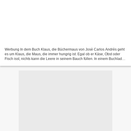
Werbung In dem Buch Klaus, die Büchermaus von Josè Carlos Andrès geht
es um Klaus, die Maus, die immer hungrig ist. Egal ob er Käse, Obst oder
Fisch isst, nichts kann die Leere in seinem Bauch füllen. In einem Buchladen
nascht er zum ersten Mal von einem...