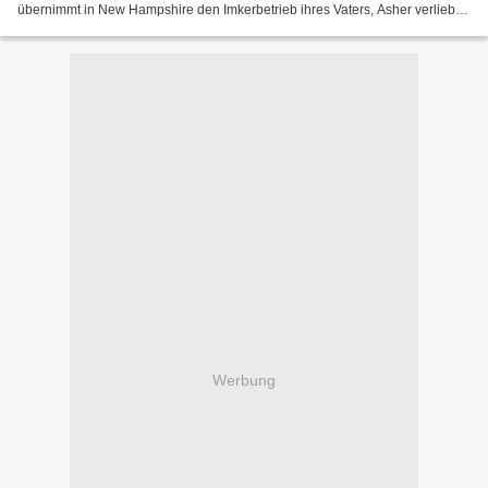
übernimmt in New Hampshire den Imkerbetrieb ihres Vaters, Asher verliebt
sich in Lily. Sie erwidert seine Liebe,...
Werbung