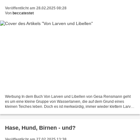
Veröffentlicht am 28.02.2025 08:28
Von
beccatestet
Werbung In dem Buch Von Larven und Libellen von Gesa Rensmann geht
es um eine kleine Gruppe von Wasserlarven, die auf dem Grund eines
kleinen Teiches leben. Doch es ist merkwürdig, immer wieder klettern Larven
an die Oberfläche und kommen nicht zurück....
Hase, Hund, Birnen - und?
Veröffentlicht am 27.02.2025 13:38