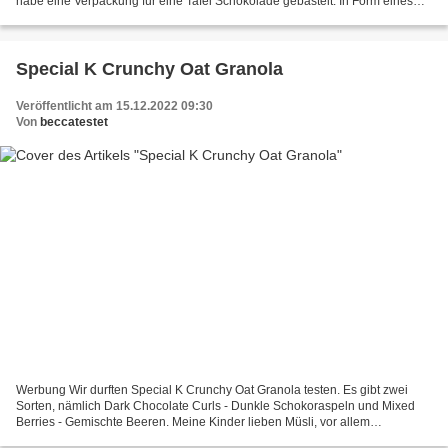
habe eine Verpackung für eine Tafel Schokolade gebastelt. In Form eines
Schneemannes. Das geht relativ...
Special K Crunchy Oat Granola
Veröffentlicht am 15.12.2022 09:30
Von
beccatestet
Werbung Wir durften Special K Crunchy Oat Granola testen. Es gibt zwei
Sorten, nämlich Dark Chocolate Curls - Dunkle Schokoraspeln und Mixed
Berries - Gemischte Beeren. Meine Kinder lieben Müsli, vor allem
Knuspermüsli und essen fast jeden Morgen ein...