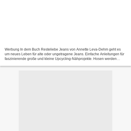
Werbung In dem Buch Resteliebe Jeans von Annette Leva-Dehm geht es
um neues Leben für alte oder ungetragene Jeans. Einfache Anleitungen für
faszinierende große und kleine Upcycling-Nähprojekte. Hosen werden
plötzlich zum Rucksack oder verzieren als Deko-Kissen...