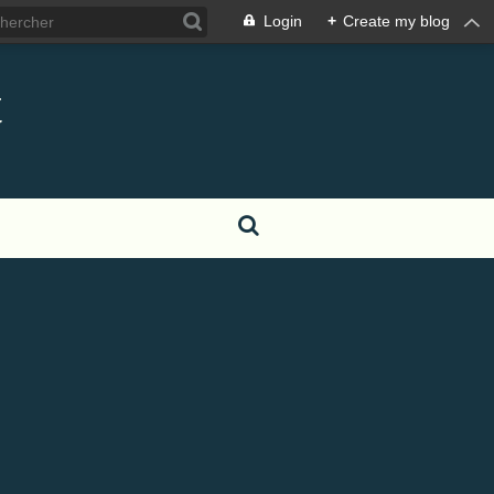
Login
+
Create my blog
t