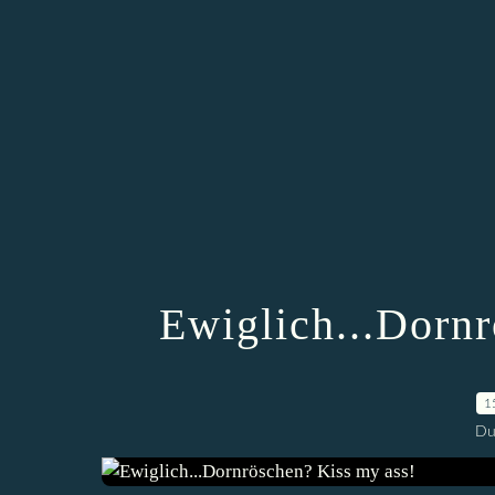
Ewiglich...Dorn
1
Du