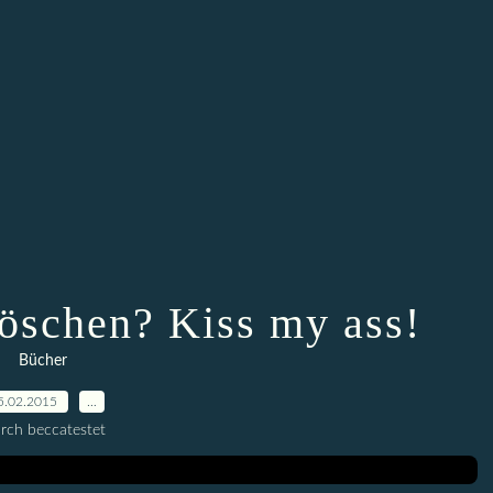
röschen? Kiss my ass!
Bücher
5.02.2015
…
rch beccatestet