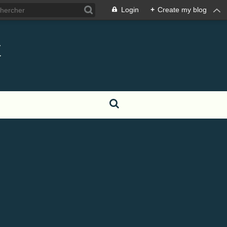
Login
+
Create my blog
t