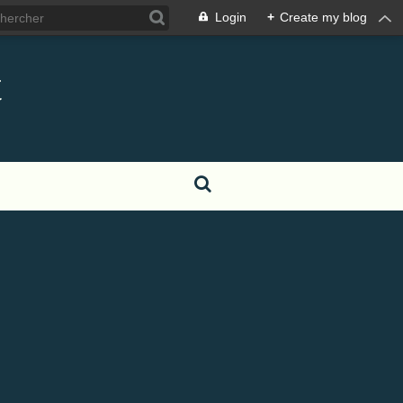
Login
+
Create my blog
t