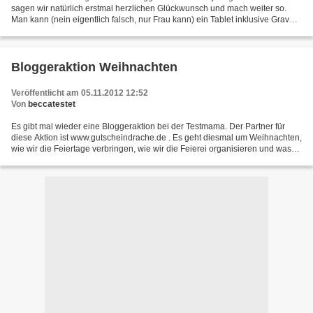
sagen wir natürlich erstmal herzlichen Glückwunsch und mach weiter so.
Man kann (nein eigentlich falsch, nur Frau kann) ein Tablet inklusive Gravur
gewinnen. Das ist ja der helle Wahnsinn,...
Bloggeraktion Weihnachten
Veröffentlicht am 05.11.2012 12:52
Von
beccatestet
Es gibt mal wieder eine Bloggeraktion bei der Testmama. Der Partner für
diese Aktion ist www.gutscheindrache.de . Es geht diesmal um Weihnachten,
wie wir die Feiertage verbringen, wie wir die Feierei organisieren und was
es zu Essen gibt. Das Organisieren...