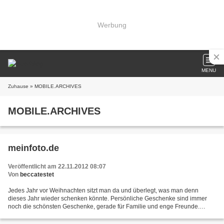
Werbung
MENU
Zuhause
» MOBILE.ARCHIVES
MOBILE.ARCHIVES
meinfoto.de
Veröffentlicht am 22.11.2012 08:07
Von
beccatestet
Jedes Jahr vor Weihnachten sitzt man da und überlegt, was man denn
dieses Jahr wieder schenken könnte. Persönliche Geschenke sind immer
noch die schönsten Geschenke, gerade für Familie und enge Freunde.
Gemeinsame Erinnerungen gibt es ja viele, die dann...