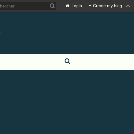
Login
+
Create my blog
t