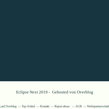
Eclipse Next 2019 - Gehosted von
Overblog
og auf Overblog
Top-Artikel
Kontakt
Report abuse
AGB
Werbepartnerschaft