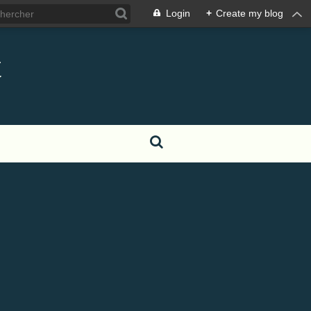
Login
+
Create my blog
t