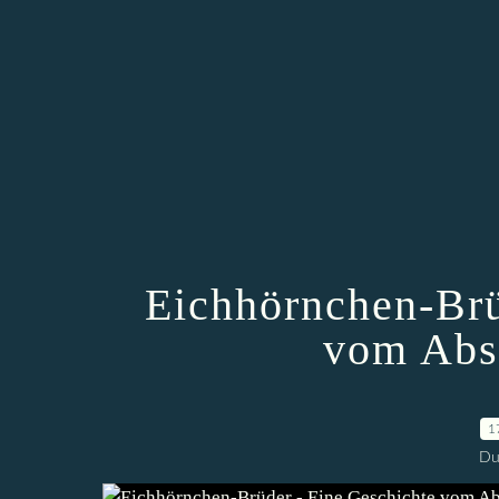
Eichhörnchen-Brü
vom Abs
1
Du