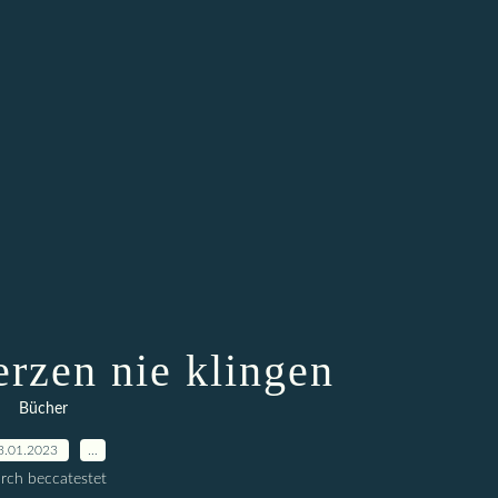
erzen nie klingen
Bücher
3.01.2023
…
rch beccatestet