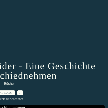
der - Eine Geschichte
chiednehmen
Bücher
7.01.2023
…
rch beccatestet