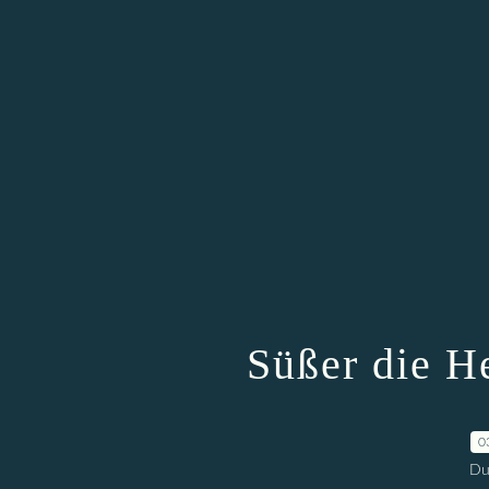
Süßer die H
0
Du