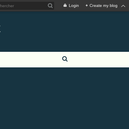
Login
+
Create my blog
t