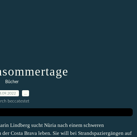
nsommertage
Bücher
3.09.2022
…
rch beccatestet
rin Lindberg sucht Nùria nach einem schweren
n der Costa Brava leben. Sie will bei Strandspaziergängen auf