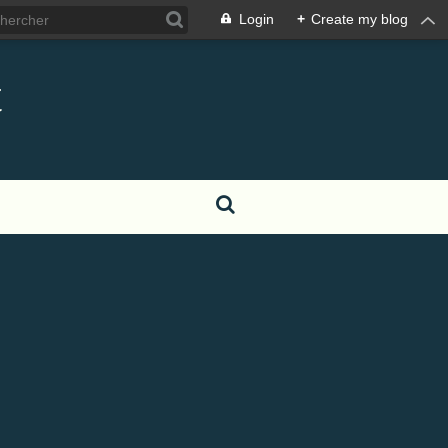
Login
+
Create my blog
t