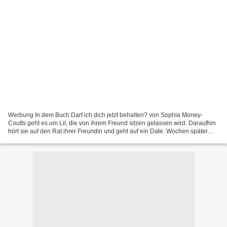
Werbung In dem Buch Darf ich dich jetzt behalten? von Sophia Money-
Coutts geht es um Lil, die von ihrem Freund sitzen gelassen wird. Daraufhin
hört sie auf den Rat ihrer Freundin und geht auf ein Date. Wochen später
hält sie einen positiven Schwangerschaftstest...