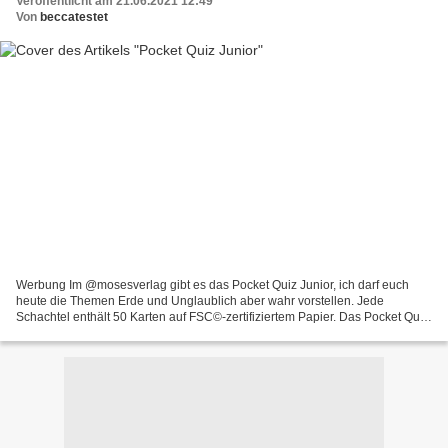
Veröffentlicht am 21.06.2021 12:49
Von
beccatestet
Werbung Im @mosesverlag gibt es das Pocket Quiz Junior, ich darf euch
heute die Themen Erde und Unglaublich aber wahr vorstellen. Jede
Schachtel enthält 50 Karten auf FSC©-zertifiziertem Papier. Das Pocket Quiz
ist ideal für unterwegs, ob im Schulhof,...