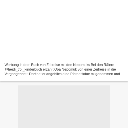
Werbung In dem Buch von Zeitreise mit den Nepomuks Bei den Rätern
@heidi_troi_kinderbuch erzählt Opa Nepomuk von einer Zeitreise in die
Vergangenheit. Dort hat er angeblich eine Pferdestatue mitgenommen und
Theresia, Nikolas, Maria und Chris sollen sie...