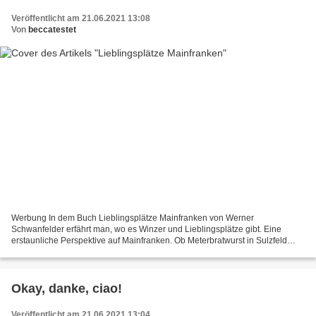
Veröffentlicht am 21.06.2021 13:08
Von
beccatestet
Werbung In dem Buch Lieblingsplätze Mainfranken von Werner
Schwanfelder erfährt man, wo es Winzer und Lieblingsplätze gibt. Eine
erstaunliche Perspektive auf Mainfranken. Ob Meterbratwurst in Sulzfeld
oder der Schweinfurter Schrotturm oder auch das Höttehött-Denkmal...
Okay, danke, ciao!
Veröffentlicht am 21.06.2021 13:04