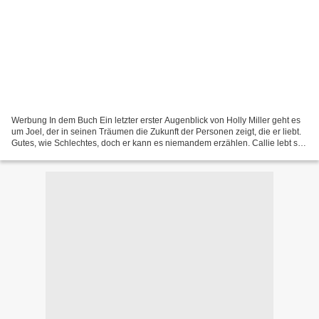
Werbung In dem Buch Ein letzter erster Augenblick von Holly Miller geht es
um Joel, der in seinen Träumen die Zukunft der Personen zeigt, die er liebt.
Gutes, wie Schlechtes, doch er kann es niemandem erzählen. Callie lebt seit
dem Tod ihrer besten Freundin...