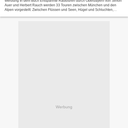
Werbung In dem Buch Entspannte Radtouren durch Oberbayern von Simon
Auer und Herbert Rauch werden 33 Touren zwischen München und den
Alpen vorgestellt. Zwischen Flüssen und Seen, Hügel und Schluchten,
Dörfern und Städtchen. Mit genauen Wegbeschreibungen,...
Werbung