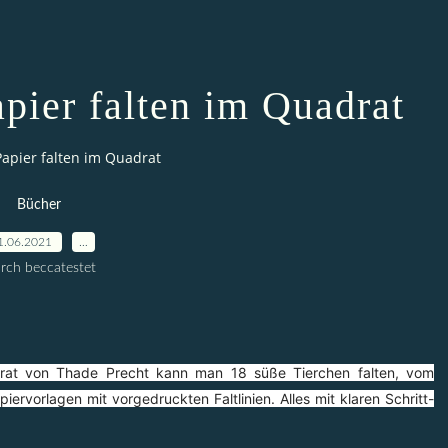
apier falten im Quadrat
 Papier falten im Quadrat
Bücher
1.06.2021
…
rch beccatestet
adrat von Thade Precht kann man 18 süße Tierchen falten, vom
ervorlagen mit vorgedruckten Faltlinien. Alles mit klaren Schritt-