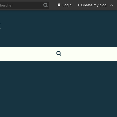
Login
+
Create my blog
t