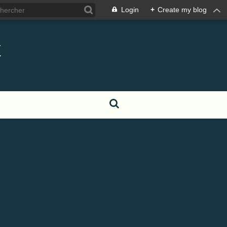
Login
+
Create my blog
t