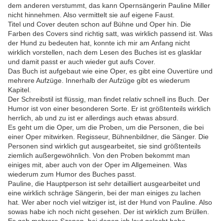
dem anderen verstummt, das kann Opernsängerin Pauline Miller
nicht hinnehmen. Also vermittelt sie auf eigene Faust.
Titel und Cover deuten schon auf Bühne und Oper hin. Die
Farben des Covers sind richtig satt, was wirklich passend ist. Was
der Hund zu bedeuten hat, konnte ich mir am Anfang nicht
wirklich vorstellen, nach dem Lesen des Buches ist es glasklar
und damit passt er auch wieder gut aufs Cover.
Das Buch ist aufgebaut wie eine Oper, es gibt eine Ouvertüre und
mehrere Aufzüge. Innerhalb der Aufzüge gibt es wiederum
Kapitel.
Der Schreibstil ist flüssig, man findet relativ schnell ins Buch. Der
Humor ist von einer besonderen Sorte. Er ist größtenteils wirklich
herrlich, ab und zu ist er allerdings auch etwas absurd.
Es geht um die Oper, um die Proben, um die Personen, die bei
einer Oper mitwirken. Regisseur, Bühnenbildner, die Sänger. Die
Personen sind wirklich gut ausgearbeitet, sie sind größtenteils
ziemlich außergewöhnlich. Von den Proben bekommt man
einiges mit, aber auch von der Oper im Allgemeinen. Was
wiederum zum Humor des Buches passt.
Pauline, die Hauptperson ist sehr detailliert ausgearbeitet und
eine wirklich schräge Sängerin, bei der man einiges zu lachen
hat. Wer aber noch viel witziger ist, ist der Hund von Pauline. Also
sowas habe ich noch nicht gesehen. Der ist wirklich zum Brüllen.