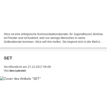
Alice ist eine erfolgreiche Kommunikationsberater. Ihr Jugendfreund Jèrèmie
ist Priester und ist frustriert, weil nur wenige Menschen in seine
Gottesdienste kommen. Alice will ihm helfen. Sie beginnt sich in die Welt der
Spiritualität zu vertiefen, liest...
SET
Veröffentlicht am 27.12.2017 09:08
Von
beccatestet