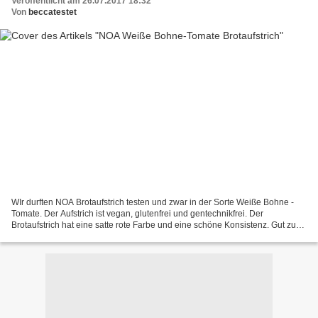
Veröffentlicht am 26.07.2017 18:32
Von
beccatestet
WIr durften NOA Brotaufstrich testen und zwar in der Sorte Weiße Bohne -
Tomate. Der Aufstrich ist vegan, glutenfrei und gentechnikfrei. Der
Brotaufstrich hat eine satte rote Farbe und eine schöne Konsistenz. Gut zu
schmieren, nicht zu flüssig. Geschmacklich...