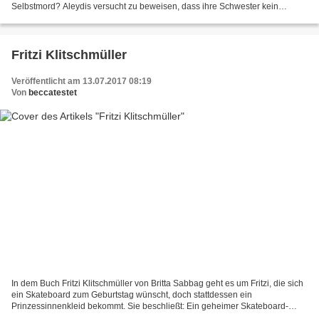
Selbstmord? Aleydis versucht zu beweisen, dass ihre Schwester kein
Selbstmord begangen hat. Auf der Suche trifft sie...
Fritzi Klitschmüller
Veröffentlicht am 13.07.2017 08:19
Von
beccatestet
In dem Buch Fritzi Klitschmüller von Britta Sabbag geht es um Fritzi, die sich
ein Skateboard zum Geburtstag wünscht, doch stattdessen ein
Prinzessinnenkleid bekommt. Sie beschließt: Ein geheimer Skateboard-
Beschaffungsplan muss her. Mit ihrem Freund...