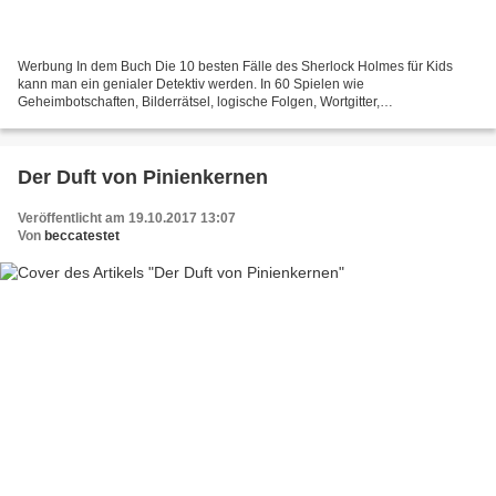
Werbung In dem Buch Die 10 besten Fälle des Sherlock Holmes für Kids
kann man ein genialer Detektiv werden. In 60 Spielen wie
Geheimbotschaften, Bilderrätsel, logische Folgen, Wortgitter,
Aufmerksamkeitsspiele und viele mehr kann man sich mit dem berühmten...
Der Duft von Pinienkernen
Veröffentlicht am 19.10.2017 13:07
Von
beccatestet