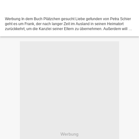
Werbung In dem Buch Plätzchen gesucht Liebe gefunden von Petra Schier
geht es um Frank, der nach langer Zeit im Ausland in seinen Heimatort
zurückkehrt, um die Kanzlei seiner Eltern zu übernehmen. Außerdem will er
sich um Naila, die Pudeldame seines verstorbenen...
Werbung