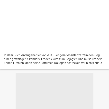
In dem Buch Anfängerfehler von A.R.Klier gerät Assistenzarzt in den Sog
eines gewaltigen Skandals. Frederik wird zum Gejagten und muss um sein
Leben fürchten, denn seine korrupten Kollegen schrecken vor nichts zurück.
Kann er überhaupt noch jemandem vertrauen?...