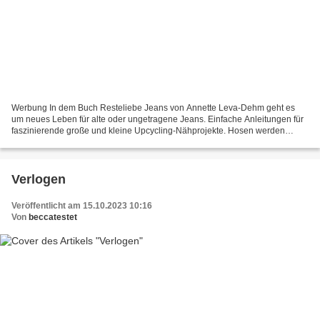
Werbung In dem Buch Resteliebe Jeans von Annette Leva-Dehm geht es
um neues Leben für alte oder ungetragene Jeans. Einfache Anleitungen für
faszinierende große und kleine Upcycling-Nähprojekte. Hosen werden
plötzlich zum Rucksack oder verzieren als Deko-Kissen...
Verlogen
Veröffentlicht am 15.10.2023 10:16
Von
beccatestet