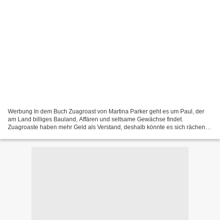
Werbung In dem Buch Zuagroast von Martina Parker geht es um Paul, der
am Land billiges Bauland, Affären und seltsame Gewächse findet.
Zuagroaste haben mehr Geld als Verstand, deshalb könnte es sich rächen,
wenn man ihnen hilft. Das Cover hat tolle Farben,...