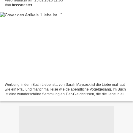
Veröffentlicht am 25.02.2023 11:03
Von
beccatestet
Werbung In dem Buch Liebe ist... von Sarah Maycock ist die Liebe mal laut
wie ein Pfau und manchmal leise wie de abendliche Vogelgesang. Im Buch
ist eine wunderschöne Sammlung an Tier-Gleichnissen, die die liebe in all
ihren Formen zeigt. Sie verdeutlicht...