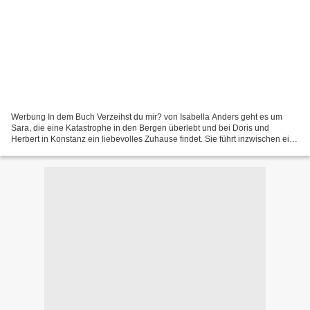
Werbung In dem Buch Verzeihst du mir? von Isabella Anders geht es um
Sara, die eine Katastrophe in den Bergen überlebt und bei Doris und
Herbert in Konstanz ein liebevolles Zuhause findet. Sie führt inzwischen ein
kleines Hotel und ahnt nicht, welches...