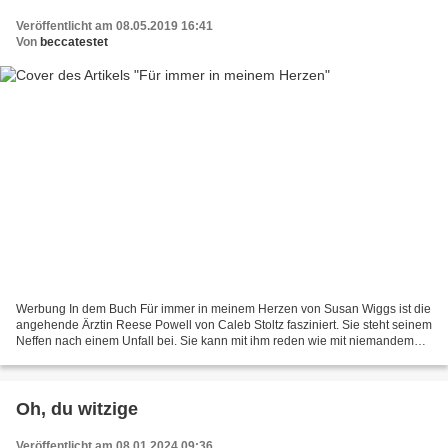
Veröffentlicht am 08.05.2019 16:41
Von
beccatestet
Werbung In dem Buch Für immer in meinem Herzen von Susan Wiggs ist die
angehende Ärztin Reese Powell von Caleb Stoltz fasziniert. Sie steht seinem
Neffen nach einem Unfall bei. Sie kann mit ihm reden wie mit niemandem
sonst. Ihre Eltern haben immer Forderungen...
Oh, du witzige
Veröffentlicht am 08.01.2024 09:36