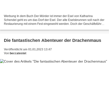
Werbung In dem Buch Der Mörder ist immer der Esel von Katharina
Schendel geht es um das Dorf der Esel. Der alte Eselsbrunnen soll nach der
Restaurierung mit einem Fest eingeweiht werden. Doch der Geschäftsführer
der Gin-Destillerie liegt mausetot unter...
Die fantastischen Abenteuer der Drachenmaus
Veröffentlicht am 01.01.2023 13:47
Von
beccatestet