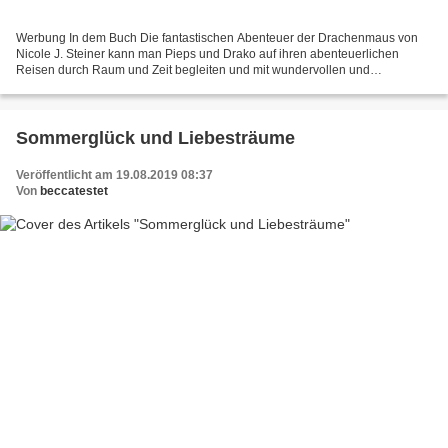
Werbung In dem Buch Die fantastischen Abenteuer der Drachenmaus von
Nicole J. Steiner kann man Pieps und Drako auf ihren abenteuerlichen
Reisen durch Raum und Zeit begleiten und mit wundervollen und
wissenswerten Geschichten jeden Tag etwas neues lernen....
Sommerglück und Liebesträume
Veröffentlicht am 19.08.2019 08:37
Von
beccatestet