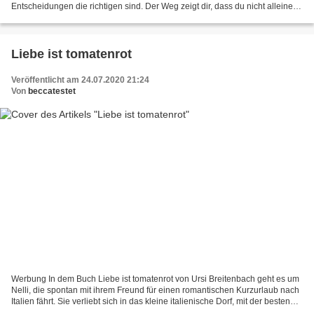
Entscheidungen die richtigen sind. Der Weg zeigt dir, dass du nicht alleine
bist. Den Weg gehst du mit deinen Begleitern,...
Liebe ist tomatenrot
Veröffentlicht am 24.07.2020 21:24
Von
beccatestet
Werbung In dem Buch Liebe ist tomatenrot von Ursi Breitenbach geht es um
Nelli, die spontan mit ihrem Freund für einen romantischen Kurzurlaub nach
Italien fährt. Sie verliebt sich in das kleine italienische Dorf, mit der besten
Tomatensoße, die sie je...