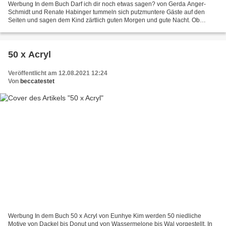
Werbung In dem Buch Darf ich dir noch etwas sagen? von Gerda Anger-
Schmidt und Renate Habinger tummeln sich putzmuntere Gäste auf den
Seiten und sagen dem Kind zärtlich guten Morgen und gute Nacht. Ob
Schlafmaus, Papagei, Kasperl oder Teddybär, die buntgescheckte...
50 x Acryl
Veröffentlicht am 12.08.2021 12:24
Von
beccatestet
Werbung In dem Buch 50 x Acryl von Eunhye Kim werden 50 niedliche
Motive von Dackel bis Donut und von Wassermelone bis Wal vorgestellt. In