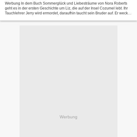
Werbung In dem Buch Sommerglück und Liebesträume von Nora Roberts
geht es in der ersten Geschichte um Liz, die auf der Insel Cozumel lebt. Ihr
Tauchlehrer Jerry wird ermordet, daraufhin taucht sein Bruder auf. Er weckt
Gefühle in Liz, die sie für verloren...
Werbung