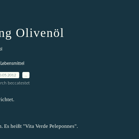
ng Olivenöl
öl
Lebensmittel
0.05.2012
…
rch beccatestet
ichtet.
n. Es heißt "Vita Verde Peleponnes".