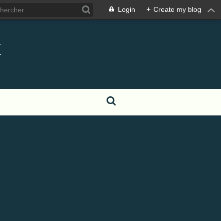
Login
+
Create my blog
t