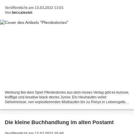
Veröffentlicht am 13.03.2022 13:01
Von
beccatestet
Werbung Bei dem Spiel Pferdestories aus dem moses Verlag gibt es kuriose,
knifflige und kreative black stories Junior. Ein Heuhaufen voller
Geheimnisse, von explodierenden Misthaufen bis zu Ponys in Lebensgefahr.
Man fragt, rät und tüftelt und tastet...
Die kleine Buchhandlung im alten Postamt
Veröffentlicht am 12.03.2022 20:40