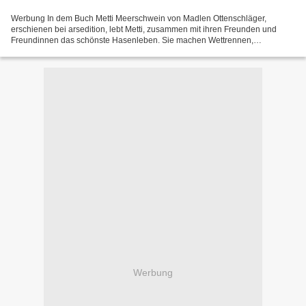
Werbung In dem Buch Metti Meerschwein von Madlen Ottenschläger,
erschienen bei arsedition, lebt Metti, zusammen mit ihren Freunden und
Freundinnen das schönste Hasenleben. Sie machen Wettrennen,
Ohrenwackeln, sie reimen und tanzen den Hasen-Popo-Lopo....
Werbung