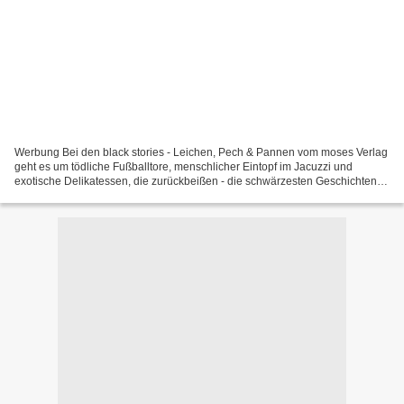
Werbung Bei den black stories - Leichen, Pech & Pannen vom moses Verlag
geht es um tödliche Fußballtore, menschlicher Eintopf im Jacuzzi und
exotische Delikatessen, die zurückbeißen - die schwärzesten Geschichten
erfindet immer noch die Realität. Diese...