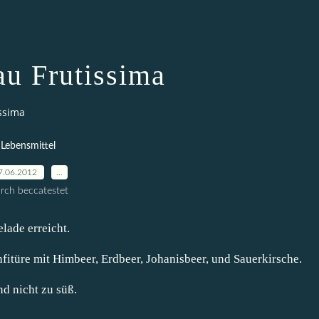
au Frutissima
ssima
Lebensmittel
7.06.2012
…
rch beccatestet
lade erreicht.
itüre mit Himbeer, Erdbeer, Johanisbeer, und Sauerkirsche.
nd nicht zu süß.