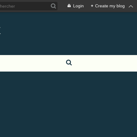
Login
+
Create my blog
t