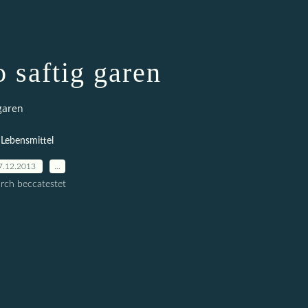
 saftig garen
garen
Lebensmittel
7.12.2013
…
rch beccatestet