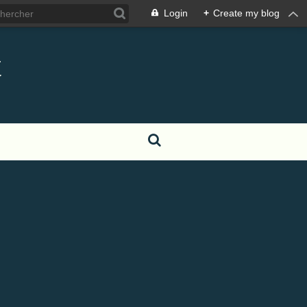
Login
+
Create my blog
t