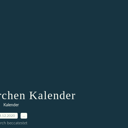
chen Kalender
Kalender
3.12.2020
…
rch beccatestet