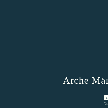
Arche Mär
1
Du