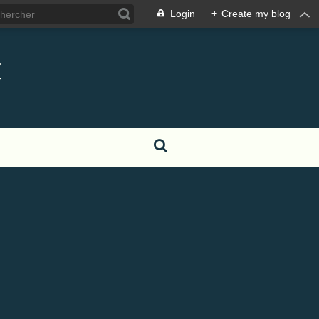
Login
+
Create my blog
t