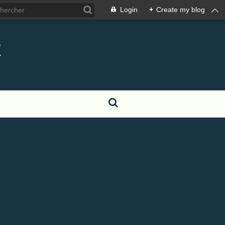
Login
+
Create my blog
t