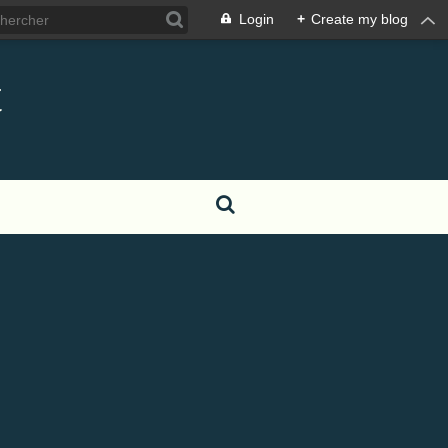
Login
+
Create my blog
t