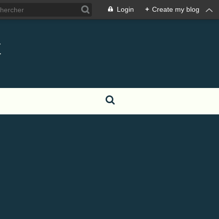
Login
+
Create my blog
t