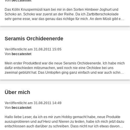
Von
beccatestet
Das Kölln Knuspermüsli kam bei mir in den Sorten Himbeer-Joghurt und
Schoko an. Schoko war zuerst an der Reihe. Da ich Zartbitterschokolade
sehr gerne esse, war das genau das richtige für mich. An dem Müsli gibt es
nichts auszusetzen. Als nächstes war...
Seramis Orchideenerde
Veröffentlicht am 31.08.2011 15:05
Von
beccatestet
Mein erster Produkttest war die neue Seramis Orchideenerde. Ich habe mich
dafür entschieden mitzumachen, weil noch nie eine Orchidee bei uns
zweimal geblüht hat. Das Umtopfen ging ganz einfach und war auch schnell
erledigt. Jetzt war ich sehr gespannt....
Über mich
Veröffentlicht am 31.08.2011 14:49
Von
beccatestet
Hallo liebe Leser, da ich es mir zum Hobby gemacht habe, neue Produkte
auszuprobieren und auf Herz und Nieren zu testen, habe ich mich jetzt dazu
entschlossen auch darüber zu schreiben. Dass nicht nur ich etwas davon