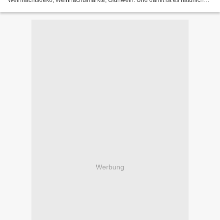
Weihnachtsdeko, Weihnachtsmärkte, Glühwein. Und damit ist es natürlich
auch wieder Zeit für Adventskalender....
Werbung