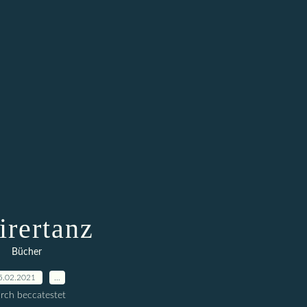
irertanz
Bücher
5.02.2021
…
rch beccatestet