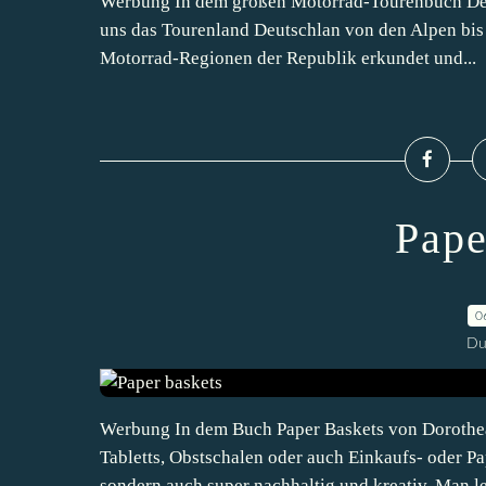
Werbung In dem großen Motorrad-Tourenbuch Deut
uns das Tourenland Deutschlan von den Alpen bis 
Motorrad-Regionen der Republik erkundet und...
Pape
0
Du
Werbung In dem Buch Paper Baskets von Dorothea
Tabletts, Obstschalen oder auch Einkaufs- oder Pap
sondern auch super nachhaltig und kreativ. Man ler