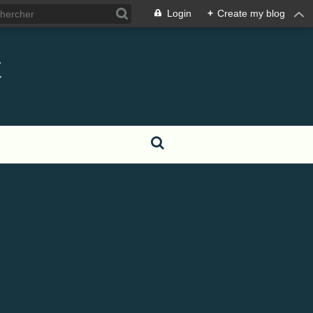
Login
+
Create my blog
t