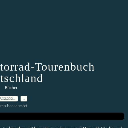
torrad-Tourenbuch
tschland
Bücher
7.02.2021
…
rch beccatestet