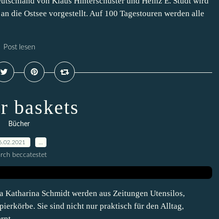
schland von Klaus Hinterschuster und Heinz E. Studt wird
an die Ostsee vorgestellt. Auf 100 Tagestouren werden alle
Post lesen
r baskets
Bücher
6.02.2021
…
rch beccatestet
 Katharina Schmidt werden aus Zeitungen Utensilos,
ierkörbe. Sie sind nicht nur praktisch für den Alltag,
nt...