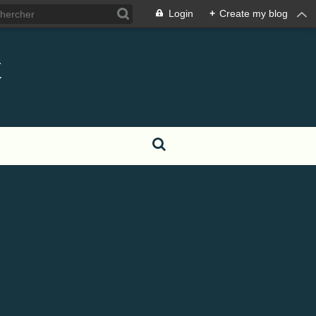
Login
+
Create my blog
t