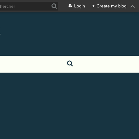
Login
+
Create my blog
t