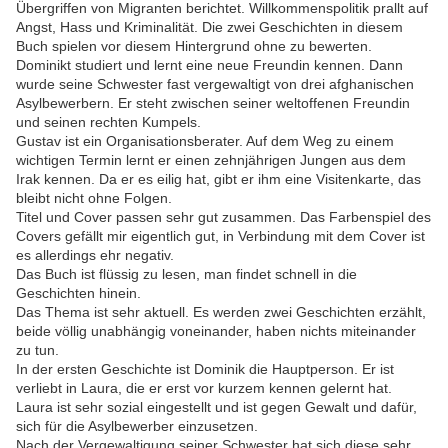
Übergriffen von Migranten berichtet. Willkommenspolitik prallt auf
Angst, Hass und Kriminalität. Die zwei Geschichten in diesem
Buch spielen vor diesem Hintergrund ohne zu bewerten.
Dominikt studiert und lernt eine neue Freundin kennen. Dann
wurde seine Schwester fast vergewaltigt von drei afghanischen
Asylbewerbern. Er steht zwischen seiner weltoffenen Freundin
und seinen rechten Kumpels.
Gustav ist ein Organisationsberater. Auf dem Weg zu einem
wichtigen Termin lernt er einen zehnjährigen Jungen aus dem
Irak kennen. Da er es eilig hat, gibt er ihm eine Visitenkarte, das
bleibt nicht ohne Folgen.
Titel und Cover passen sehr gut zusammen. Das Farbenspiel des
Covers gefällt mir eigentlich gut, in Verbindung mit dem Cover ist
es allerdings ehr negativ.
Das Buch ist flüssig zu lesen, man findet schnell in die
Geschichten hinein.
Das Thema ist sehr aktuell. Es werden zwei Geschichten erzählt,
beide völlig unabhängig voneinander, haben nichts miteinander
zu tun.
In der ersten Geschichte ist Dominik die Hauptperson. Er ist
verliebt in Laura, die er erst vor kurzem kennen gelernt hat.
Laura ist sehr sozial eingestellt und ist gegen Gewalt und dafür,
sich für die Asylbewerber einzusetzen.
Nach der Vergewaltigung seiner Schwester hat sich diese sehr