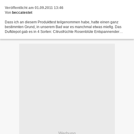
Veröffentlicht am 01.09.2011 13:46
Von
beccatestet
Dass ich an diesem Produkttest teilgenommen habe, hatte einen ganz
bestimmten Grund, in unserem Bad war es manchmal etwas miefig. Das
Duftdepot gab es in 4 Sorten: Citrusfrüchte Rosenblüte Entspannender
Lavendel Frühlingserwachen Die Besonderheit laut...
Werbung