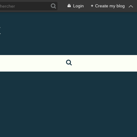
Login
+
Create my blog
t