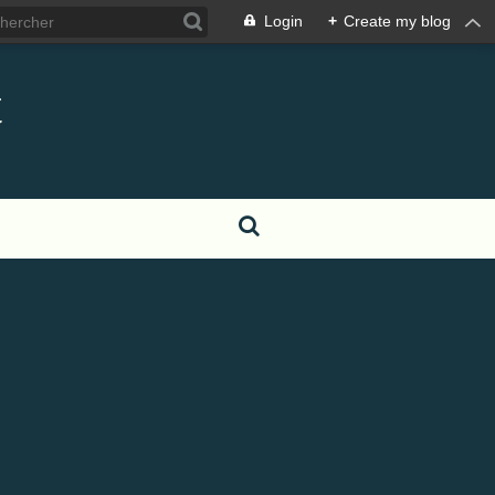
Login
+
Create my blog
t