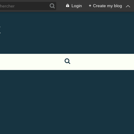
Login
+
Create my blog
t