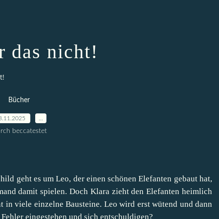
r das nicht!
t!
Bücher
3.11.2025
…
rch beccatestet
ild geht es um Leo, der einen schönen Elefanten gebaut hat,
emand damit spielen. Doch Klara zieht den Elefanten heimlich
t in viele einzelne Bausteine. Leo wird erst wütend und dann
en Fehler eingestehen und sich entschuldigen?