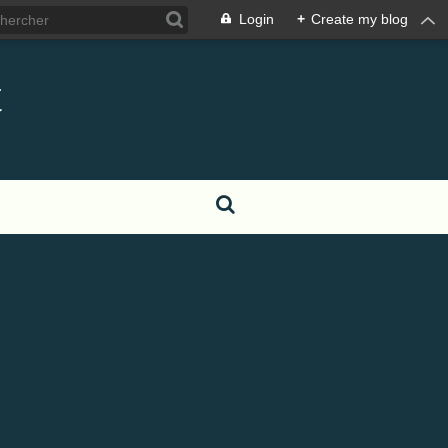
Login
+
Create my blog
t