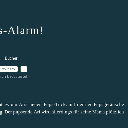
s-Alarm!
Bücher
0.05.2025
…
rch beccatestet
t es um Aris neuen Pups-Trick, mit dem er Pupsgeräusche
ig. Der pupsende Ari wird allerdings für seine Mama plötzlich